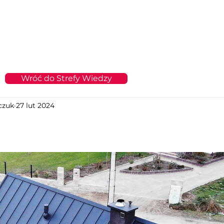
Drzwi
Bramy Garażowe
Fotowoltaika i OZE
Realizacj
Wróć do Strefy Wiedzy
czuk
27 lut 2024