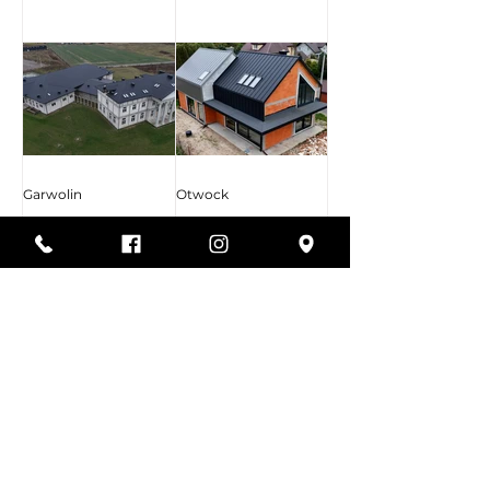
Garwolin
Otwock
Lublin
Góra Kalwaria