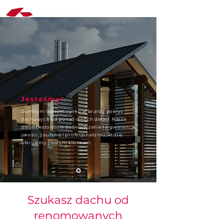
Jesteśmy!
Dumnym liderem rynku w branży pokryć
dachowych od ponad dwóch dekad. Nasze
dwudziestoletnie doświadczenie to gwarancja
jakości, zaufania i profesjonalizmu, które
oferujemy naszym klientom.
Szukasz dachu od
renomowanych