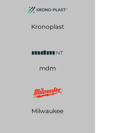
Kronoplast
mdm
Milwaukee