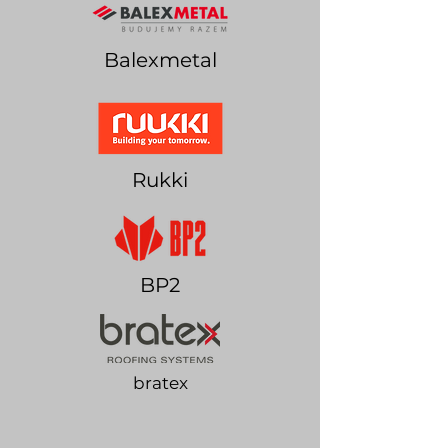
Balexmetal
Rukki
BP2
bratex