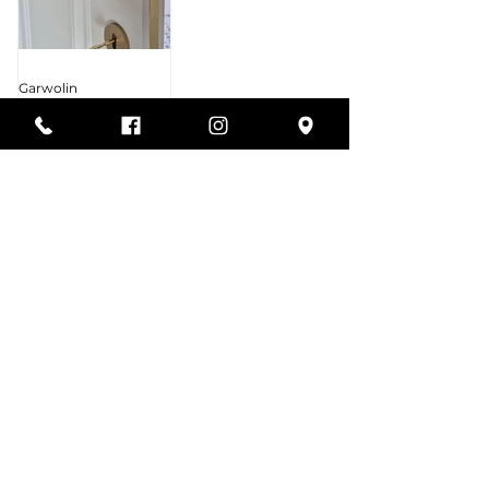
Garwolin
1
/
6
Nasza siedziba
Jesteśmy przy samej trasie S17, zjazd
Garwolin-Wilga