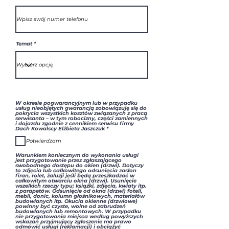
Temat
W okresie pogwarancyjnym lub w przypadku
usług nieobjętych gwarancją zobowiązuję się do
pokrycia wszystkich kosztów związanych z pracą
serwisanta – w tym robocizny, części zamiennych
i dojazdu zgodnie z cennikiem serwisu firmy
W
Dach Kowalscy Elżbieta Jaszczuk
*
y
m
Potwierdzam
a
g
a
Warunkiem koniecznym do wykonania usługi
n
jest przygotowanie przez zgłaszającego
e
swobodnego dostępu do okien (drzwi). Dotyczy
to zdjęcia lub całkowitego odsunięcia zasłon
firan, rolet, żaluzji jeśli będą przeszkadzać w
całkowitym otwarciu okna (drzwi). Usunięcie
wszelkich rzeczy typu; książki, zdjęcia, kwiaty itp.
z parapetów. Odsunięcie od okna (drzwi) foteli,
mebli, donic, kolumn głośnikowych, materiałów
budowlanych itp. Okucia okienne (drzwiowe)
powinny być czyste, wolne od zabrudzeń
budowlanych lub remontowych. W przypadku
nie przygotowania miejsca według powyższych
wskazań przyjmujący zgłoszenie ma prawo
odmówić usługi (reklamacji) i obciążyć