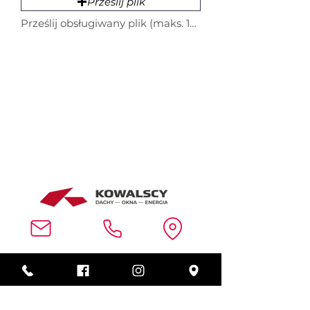
Prześlij plik
Prześlij obsługiwany plik (maks. 15 MB)
Wola Rębkowska
ul. Przemysłowa 80
08-400 Garwolin
Mazowieckie