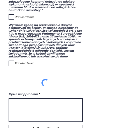
zgłaszającego kosztami dojazdu do miejsca
wykonania usługi (reklamacji) w wysokości
minimum 50 zł w zależności od odległości od
W
biura Dach Kowalscy
*
y
m
Potwierdzam
a
g
a
Wyrażam zgodę na przetwarzanie danych
n
osobowych do celów i w sposób niezbędny do
e
wykonania usługi serwisowej zgodnie z art. 6 ust.
1 lit. a rozporządzenia Parlamentu Europejskiego
i Rady (UE) 2016/679 z dnia 27 kwietnia 2016 r. w
sprawie ochrony osób fizycznych w związku z
przetwarzaniem danych osobowych i w sprawie
swobodnego przepływu takich danych oraz
uchylenia dyrektywy 95/46/WE (ogólne
rozporządzenie o ochronie danych). Jestem
świadomy/a, że w każdej chwili mogę
zaktualizować lub wycofać swoje dane.
Potwierdzam
Opisz swój problem