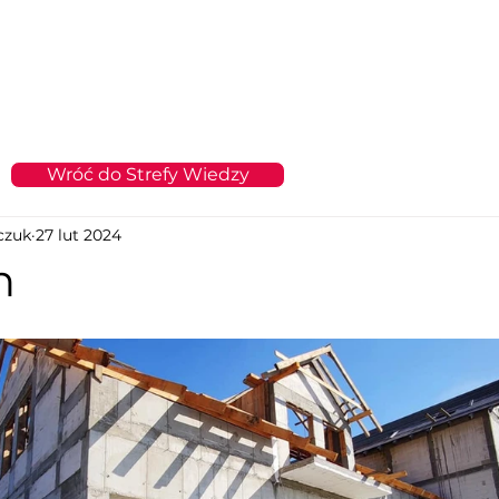
Drzwi
Bramy Garażowe
Fotowoltaika i OZE
Realizacj
Wróć do Strefy Wiedzy
czuk
27 lut 2024
n