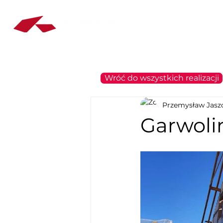
Dachy
Okna
Wróć do wszystkich realizacji
Przemysław Jasz
Garwoli