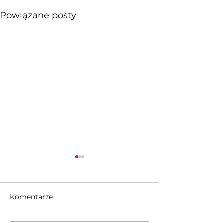
Powiązane posty
Komentarze
Garwolin
Stanisławów