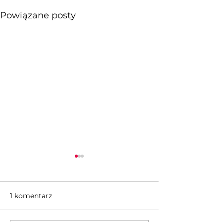
Powiązane posty
1 komentarz
Garwolin
Stanisławów